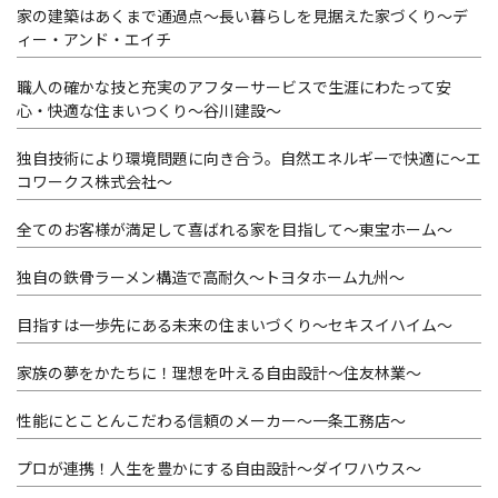
家の建築はあくまで通過点～長い暮らしを見据えた家づくり～デ
ィー・アンド・エイチ
職人の確かな技と充実のアフターサービスで生涯にわたって安
心・快適な住まいつくり～谷川建設～
独自技術により環境問題に向き合う。自然エネルギーで快適に～エ
コワークス株式会社～
全てのお客様が満足して喜ばれる家を目指して～東宝ホーム～
独自の鉄骨ラーメン構造で高耐久～トヨタホーム九州～
目指すは一歩先にある未来の住まいづくり～セキスイハイム～
家族の夢をかたちに！理想を叶える自由設計～住友林業～
性能にとことんこだわる信頼のメーカー～一条工務店～
プロが連携！人生を豊かにする自由設計～ダイワハウス～