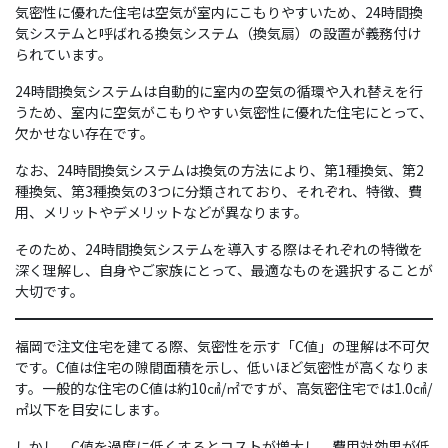
気密性に優れた住宅は空気が室内にこもりやすいため、24時間換
気システムと呼ばれる換気システム（換気扇）の設置が義務付け
られています。
24時間換気システムは自動的に室内の空気の循環や入れ替えを行
うため、室内に空気がこもりやすい気密性に優れた住宅にとって、
欠かせない存在です。
なお、24時間換気システムは換気の方法により、第1種換気、第2
種換気、第3種換気の3つに分類されており、それぞれ、特徴、費
用、メリットやデメリットなどが異なります。
そのため、24時間換気システムを導入する際はそれぞれの特徴を
深く理解し、自身やご家族にとって、最適なものを選択することが
大切です。
福岡で注文住宅を建てる際、気密性を示す「C値」の理解は不可欠
です。C値は住宅の隙間面積を示し、低いほど気密性が高くなりま
す。一般的な住宅のC値は約10㎠/㎡ですが、高気密住宅では1.0㎠/
㎡以下を目安にします。
しかし、C値を過度に低くするとコストが増大し、費用対効果が低