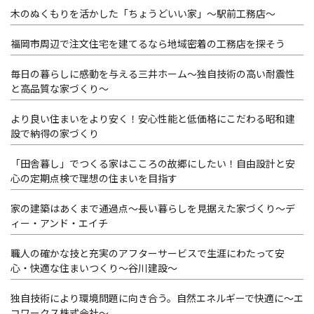
木のぬくもりを活かした「ちょうどいい家」～駅前工務店～
福岡市周辺で注文住宅を建てるなら地域密着の工務店を探そう
毎日の暮らしに感動を与える三井ホーム～独自技術の高い耐震性
と高品質な家づくり～
より良い住まいをより安く！安心性能と低価格にこだわる昭和建
設で納得の家づくり
「田舎暮し」でつくる家はこころの故郷にしたい！自由設計と安
心の定期点検で理想の住まいを目指す
家の建築はあくまで通過点～長い暮らしを見据えた家づくり～デ
ィー・アンド・エイチ
職人の確かな技と充実のアフターサービスで生涯にわたって安
心・快適な住まいつくり～谷川建設～
独自技術により環境問題に向き合う。自然エネルギーで快適に～エ
コワークス株式会社～